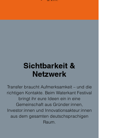
Sichtbarkeit &
Netzwerk
Transfer braucht Aufmerksamkeit – und die
richtigen Kontakte. Beim Waterkant Festival
bringt ihr eure Ideen ein in eine
Gemeinschaft aus Gründer:innen,
Investor:innen und Innovationsakteur:innen
aus dem gesamten deutschsprachigen
Raum.